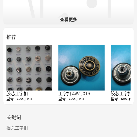
查看更多
推荐
3. 工字扣质量：
能过5级以上检针，
无铅、无毒、无镍、环保、
过检针、不生锈（部分客户要求铁的除外）
、.从采购原材料到生
产到颜色处理到出货，每一步层层
严格把关，提供最好的钮扣给
您
。
胶芯工字扣
工字扣 AVV-J019
胶芯工字扣 AVV
4.包装：
根据纽扣
的大
小，重量 决定每一箱的数量.
型号 : AVV-J049
型号 : AVV-J049
型号 : AVV-J049
默认包装方式：塑料袋包装---箱子包装---封口---固井字形带
可按照客户要求使用各种包装方式.
5. 功能及用途
：
关键词
工字扣不仅能把衣服连接起来，使其严密保温，还可使人仪表整
齐。别致的钮扣，还会对衣服起点缀作用。因此，它是
摇头工字扣
服装结构