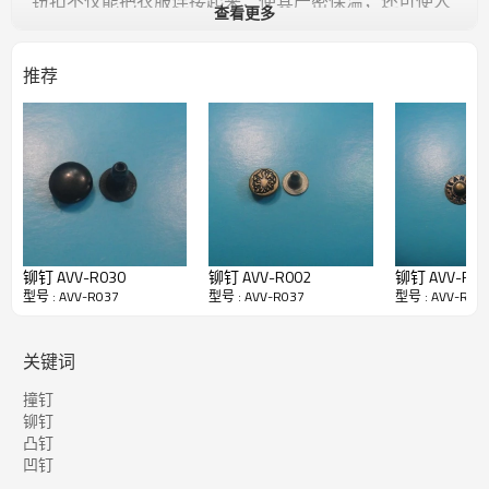
钮扣不仅能把衣服连接起来，使其严密保温，还可使人
查看更多
仪表整齐。别致的钮扣，还会对衣服起点缀作用。因此，
它是服装结构中不可缺少的一部分。即除了实用功能以
外，还对服装的造型设计起到画龙点睛的作用。
推荐
主要用于牛仔裤等服装
6.样品申请：
样品可免费提供,运费,需要收方承担.
如暂无客户指定的颜色,规格,款式需要临时制作样品将另
谈打样费.打样费下大货都可以退回。
7.交易（付款）方式：
国内客户: 支持银行转账,支票,现付,快递代收,（现金,月
结） 具体详谈
国外客户:支持银行转账,西联汇款,长期合作可以使用信用
证交易.
铆钉 AVV-R030
铆钉 AVV-R002
铆钉 AVV-R02
型号 : AVV-R037
型号 : AVV-R037
型号 : AVV-R03
8.售前售后服务：
谢谢各位新老客户,我们会以完善的服务和高质量稳定的
产品来回馈您的支持
关键词
撞钉
铆钉
凸钉
凹钉