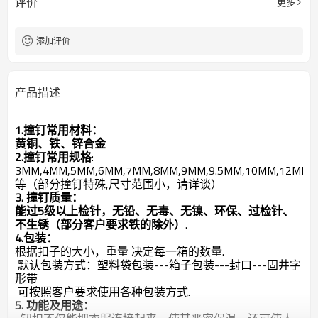
评价
更多
添加评价
产品描述
1.撞钉常用材料：
黄铜、铁、锌合金
2.撞钉常用规格
:
3MM,4MM,5MM,6MM,7MM,8MM,9MM,9.5MM,10MM,12MM,
等（部分撞钉特殊,尺寸范围小，请详谈）
3. 撞钉质量：
能过5级以上检针，无铅、无毒、无镍、环保、过检针、
不生锈（部分客户要求铁的除外）
.
4.包装：
根据扣子的大小，重量 决定每一箱的数量.
默认包装方式：塑料袋包装---箱子包装---封口---固井字
形带
可按照客户要求使用各种包装方式.
5. 功能及用途：