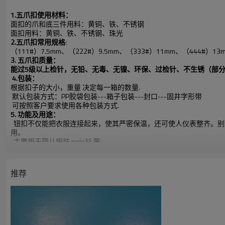
1.五爪扣使用材料：
面扣的爪和底三件用料：黄铜、铁、不锈钢
面扣用料：黄铜、铁、不锈钢、珠光
2.五爪扣常用规格
:
（111#）7.5mm、（222#）9.5mm、（333#）11mm、（444#）1
3. 五爪扣质量：
能过5级以上检针，无铅、无毒、无镍、环保、过检针、不生锈（部
4.包装：
根据扣子的大小，重量 决定每一箱的数量.
默认包装方式：PP胶袋包装---箱子包装---封口---固井字形带
可按照客户要求使用各种包装方式.
5. 功能及用途：
钮扣不仅能把衣服连接起来，使其严密保温，还可使人仪表整齐。别
用。
主要用于婴儿服装,polo衫 等
6.样品申请：
样品可免费提供,运费,需要收方承担.
推荐
如暂无客户指定的颜色,规格,款式需要临时制作样品将另谈打样费.打
7.交易（付款）方式：
国内客户: 支持银行转账,支票,现付,快递代收,（现金,月结） 具体详谈
国外客户:支持银行转账,西联汇款,长期合作可以使用信用证交易.