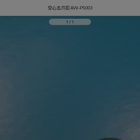
空心五爪扣 AVV-PS003
1
/
1