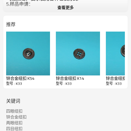
5.样品申请：
查看更多
样品可免费提供,运费,需要收方承担.
如暂无客户指定的颜色,规格,款式需要临时制作样品将另
谈打样费.打样费下大货都可以退回
推荐
6.交易（付款）方式：
国内客户: 支持银行转账,支票,现付,快递代收,（现金,月
结） 具体详谈
国外客户:支持银行转账,西联汇款,长期合作可以使用信用
证交易.
7.售前售后服务：
谢谢各位新老客户,我们会以完善的服务和高质量稳定的
产品来回馈您的支持
锌合金纽扣 K54
锌合金纽扣 K14
锌合金纽
型号 : K33
型号 : K33
型号 : K33
关键词
四眼纽扣
锌合金纽扣
两眼纽扣
四目纽扣