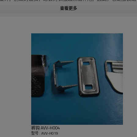
查看更多
样费.打样费下大货都可以退回。
 具体详谈
易.
品来回馈您的支持！
裤钩 AVV-H004
型号 : AVV-H019