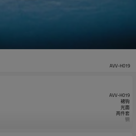
AVV-H019
AVV-H019
裙钩
光面
两件套
铜
如图