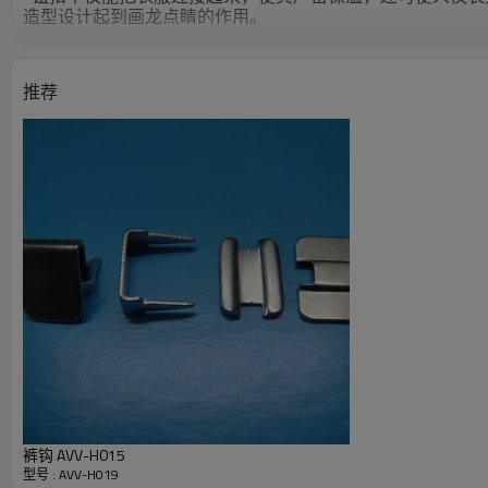
造型设计起到画龙点睛的作用。
主要用于婴儿服装,polo衫 等
6.样品申请：
推荐
样品可免费提供,运费,需要收方承担.
如暂无客户指定的颜色,规格,款式需要临时制作样品将另谈打
7.交易（付款）方式：
国内客户: 支持银行转账,支票,现付,快递代收,（现金,月结）
国外客户:支持银行转账,西联汇款,长期合作可以使用信用证交
8.售前售后服务：
谢谢各位新老客户,我们会以完善的服务和高质量稳定的产
裤钩 AVV-H015
型号 : AVV-H019