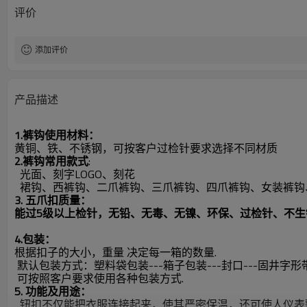
评价
添加评价
产品描述
1.裤钩使用材料：
黄铜、铁、不锈钢，可按客户过检针要求选择不同材质
2.裤钩常用款式
:
光面、刻字LOGO、刻花
裙钩、西裤钩、二爪裤钩、三爪裤钩、四爪裤钩、女装裤钩
3. 五爪扣质量：
能过5级以上检针，无铅、无毒、无镍、环保、过检针、不
4.包装：
根据扣子的大小，重量 决定每一箱的数量.
默认包装方式：塑料袋包装---箱子包装---封口---固井字形
可按照客户要求使用各种包装方式.
5. 功能及用途：
钮扣不仅能把衣服连接起来，使其严密保温，还可使人仪表