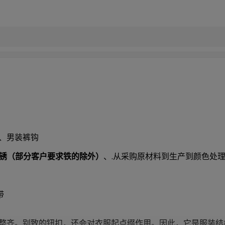
、男装裤钩
生锈（部分客户要求铁的除外）
、.从采购原材料到生产到颜色处
带
整齐。别致的钮扣，还会对衣服起点缀作用。因此，它是服装结