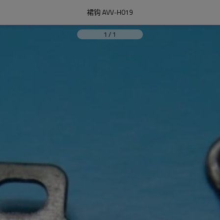
裙钩 AVV-H019
1
/
1