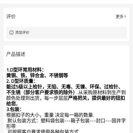
评价
更多
添加评价
产品描述
1.D型环常用材料
：
黄铜、铁、锌合金、不锈钢等
2. D型环质量：
能过5级以上检针，无铅、无毒、无镍、环保、过检针、
不生锈（部分客户要求铁的除外）
.从采购原材料到生产到
颜色处理到出货，每一步层层
严格把关，提供最好的钮扣
给您
。
3.包装：
根据扣子的大小，重量 决定每一箱的数量.
默认包装方式：塑料
袋包装---箱子包装---封口---固井字
形带
可按照客户要求使用各种包装方式.