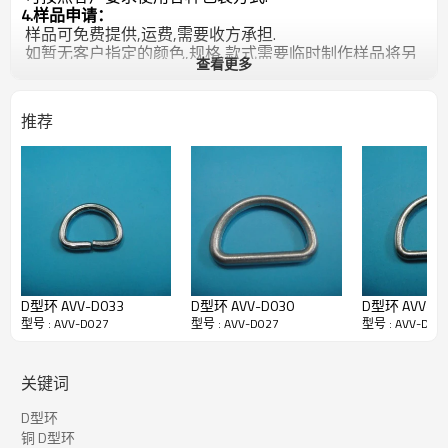
4.样品申请：
样品可免费提供,运费,需要收方承担.
如暂无客户指定的颜色,规格,款式需要临时制作样品将另
查看更多
谈打样费.打样费下大货都可以退回。
5.交易（付款）方式：
国内客户: 支持银行转账,支票,现付,快递代收,（现金,月
推荐
结） 具体详谈
国外客户:支持银行转账,西联汇款,长期合作可以使用信用
证交易.
6.售前售后服务：
谢谢各位新老客户,我们会以完善的服务和高质量稳定的
产品来回馈您的支持
D型环 AVV-D033
D型环 AVV-D030
D型环 AVV-
型号 : AVV-D027
型号 : AVV-D027
型号 : AVV-D02
关键词
D型环
铜 D型环