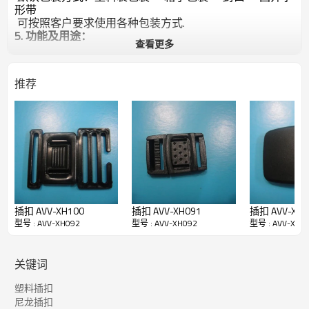
形带
可按照客户要求使用各种包装方式.
5. 功能及用途：
查看更多
适用于箱包、手袋、皮具、文具、饰品盒、包装盒等
6.样品申请：
推荐
样品可免费提供,运费,需要收方承担.
如暂无客户指定的颜色,规格,款式需要临时制作样品将另
谈打样费.打样费下大货都可以退回
7.交易（付款）方式：
国内客户: 支持银行转账,支票,现付,快递代收,（现金,月
结） 具体详谈
国外客户:支持银行转账,西联汇款,长期合作可以使用信用
证交易.
8.售前售后服务：
谢谢各位新老客户,我们会以完善的服务和高质量稳定的
插扣 AVV-XH100
插扣 AVV-XH091
插扣 AVV-XH
产品来回馈您的支持
型号 : AVV-XH092
型号 : AVV-XH092
型号 : AVV-XH0
关键词
塑料插扣
尼龙插扣