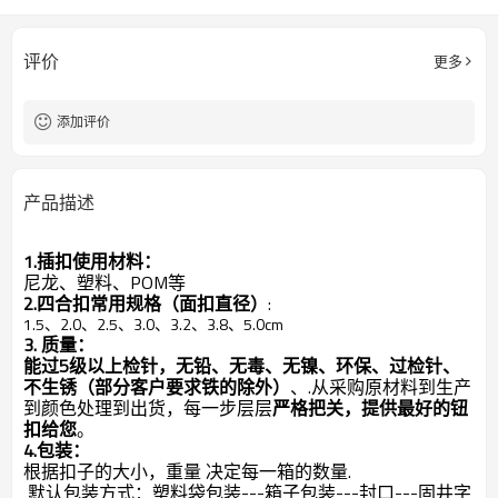
评价
更多
添加评价
产品描述
1.插扣使用材料：
尼龙、塑料、POM等
2.四合扣常用规格（面扣直径）
:
1.5、2.0、2.5、3.0、3.2、3.8、5.0cm
3. 质量：
能过5级以上检针，无铅、无毒、无镍、环保、过检针、
不生锈（部分客户要求铁的除外）
、.从采购原材料到生产
到颜色处理到出货，每一步层层
严格把关，提供最好的钮
扣给您
。
4.包装：
根据扣子的大小，重量 决定每一箱的数量.
默认包装方式：塑料袋包装---箱子包装---封口---固井字