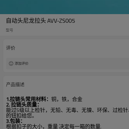
自动头尼龙拉头 AVV-ZS005
型号
评价
添加评价
产品描述
1.拉链头常用材料：
铜，铁，合金
2. 拉链头质量：
能过5级以上检针，无铅、无毒、无镍、环保、过检针
的钮扣给您。
3.包装：
根据扣子的大小，重量 决定每一箱的数量.