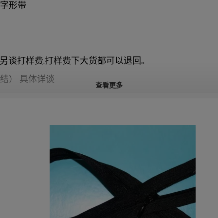
井字形带
将另谈打样费.打样费下大货都可以退回。
月结） 具体详谈
查看更多
用证交易.
定的产品来回馈您的支持