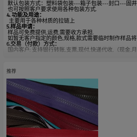
默认包装方式：塑料袋包装---箱子包装---封口---固
也可按照客户要求使用各种包装方式.
4. 功能及用途：
主要用于各种材质的拉链上
5.样品申请：
样品可免费提供,运费,需要收方承担.
如暂无客户指定的颜色,规格,款式需要临时制作样品
6.交易（付款）方式：
国内客户: 支持银行转账,支票,现付,快递代收,（现金,
国外客户:支持银行转账,西联汇款,长期合作可以使用信
推荐
7.售前售后服务：
谢谢各位新老客户,我们会以完善的服务和高质量稳