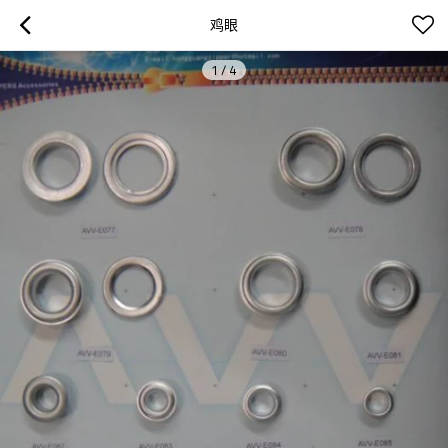
鸡眼
1
/
4