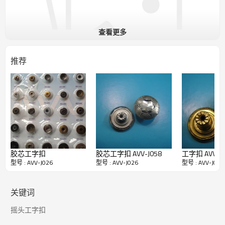
查看更多
推荐
3. 工字扣质量：
能过5级以上检针，
无铅、无毒、无镍、环保、
过检针、不生锈（部分客户要求铁的除外）
、.从采购原材料到生
产到颜色处理到出货，每一步层层
严格把关，提供最好的钮扣给
您
。
胶芯工字扣
胶芯工字扣 AVV-J058
工字扣 AVV-
4.包装：
根据纽扣
的大
小，重量 决定每一箱的数量.
型号 : AVV-J026
型号 : AVV-J026
型号 : AVV-J026
默认包装方式：塑料袋包装---箱子包装---封口---固井字形带
可按照客户要求使用各种包装方式.
5. 功能及用途
：
关键词
工字扣不仅能把衣服连接起来，使其严密保温，还可使人仪表整
齐。别致的钮扣，还会对衣服起点缀作用。因此，它是
摇头工字扣
服装结构