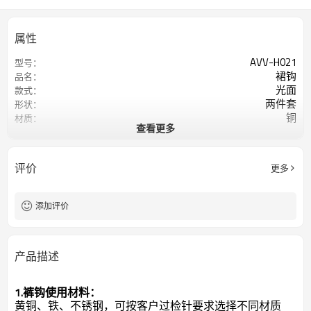
属性
AVV-H021
型号：
裙钩
品名：
光面
款式：
两件套
形状：
铜
材质：
查看更多
如图
颜色：
评价
更多
添加评价
产品描述
1.裤钩使用材料：
黄铜、铁、不锈钢，可按客户过检针要求选择不同材质