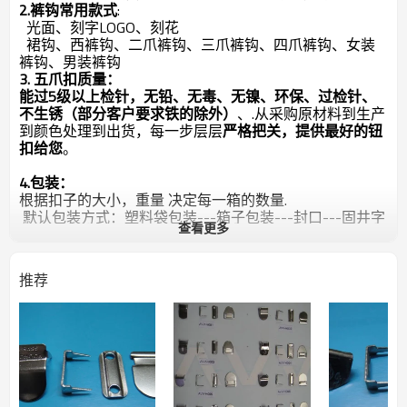
2.裤钩常用款式
:
光面、刻字LOGO、刻花
裙钩、西裤钩、二爪裤钩、三爪裤钩、四爪裤钩、女装
裤钩、男装裤钩
3. 五爪扣质量：
能过5级以上检针，无铅、无毒、无镍、环保、过检针、
不生锈（部分客户要求铁的除外）
、.从采购原材料到生产
到颜色处理到出货，每一步层层
严格把关，提供最好的钮
扣给您
。
4.包装：
根据扣子的大小，重量 决定每一箱的数量.
默认包装方式：塑料袋包装---箱子包装---封口---固井字
查看更多
形带
可按照客户要求使用各种包装方式.
5. 功能及用途：
推荐
钮扣不仅能把衣服连接起来，使其严密保温，还可使人
仪表整齐。别致的钮扣，还会对衣服起点缀作用。因此，
它是服装结构中不可缺少的一部分。即除了实用功能以
外，还对服装的造型设计起到画龙点睛的作用。
主要用于婴儿服装,polo衫 等
6.样品申请：