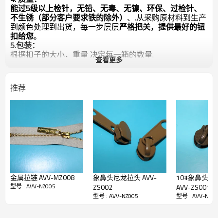
能过5级以上检针，无铅、无毒、无镍、环保、过检针、
不生锈（部分客户要求铁的除外）
、.从采购原材料到生产
到颜色处理到出货，每一步层层
严格把关，提供最好的钮
扣给您
。
5.包装：
根据扣子的大小，重量 决定每一箱的数量.
查看更多
默认包装方式：塑料袋包装---箱子包装---封口---固井字
形带
可按照客户要求使用各种包装方式.
推荐
6.样品申请：
样品可免费提供,运费,需要收方承担.
如暂无客户指定的颜色,规格,款式需要临时制作样品将另
谈打样费.打样费下大货都可以退回
7.交易（付款）方式：
国内客户: 支持银行转账,支票,现付,快递代收,（现金,月
结） 具体详谈
8
.售前售后服务：
谢谢各位新老客户,我们会以完善的服务和高质量稳定的
产品来回馈您的支持
金属拉链 AVV-MZ008
象鼻头尼龙拉头 AVV-
10#象鼻头尼
型号 : AVV-NZ005
ZS002
AVV-ZS001
型号 : AVV-NZ005
型号 : AVV-NZ0