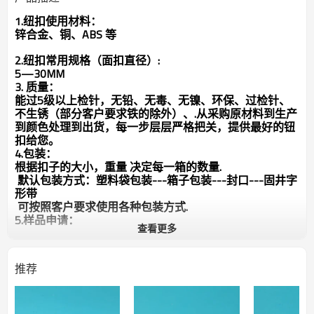
1.纽扣使用材料：
锌合金、铜、ABS 等
2.纽扣常用规格（面扣直径）:
5—30MM
3. 质量：
能过5级以上检针，无铅、无毒、无镍、环保、过检针、
不生锈（部分客户要求铁的除外）、.从采购原材料到生产
到颜色处理到出货，每一步层层严格把关，提供最好的钮
扣给您。
4.包装：
根据扣子的大小，重量 决定每一箱的数量.
默认包装方式：塑料袋包装---箱子包装---封口---固井字
形带
可按照客户要求使用各种包装方式.
5.样品申请：
查看更多
样品可免费提供,运费,需要收方承担.
如暂无客户指定的颜色,规格,款式需要临时制作样品将另
谈打样费.打样费下大货都可以退回
推荐
6.交易（付款）方式：
国内客户: 支持银行转账,支票,现付,快递代收,（现金,月
结） 具体详谈
国外客户:支持银行转账,西联汇款,长期合作可以使用信用