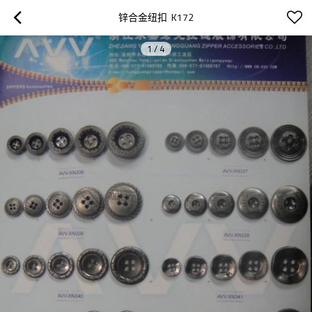
锌合金纽扣  K172
1
/
4